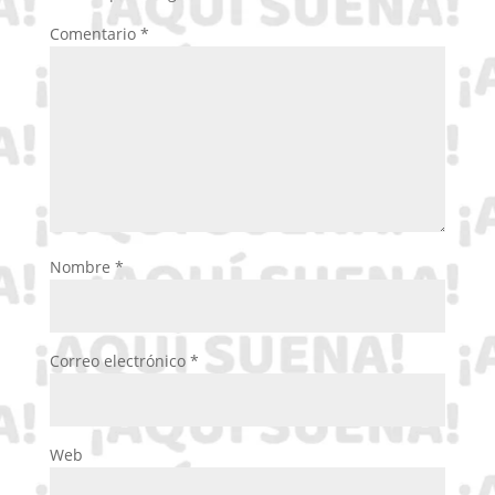
Comentario
*
Nombre
*
Correo electrónico
*
Web