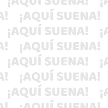
madres 2023 y consciente a tu mamá con una
rica comida o un ramo floral.