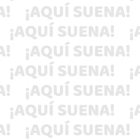
Nuevamente lo hacemos posible
El Super Bailazo de La Ke Buena 106.7