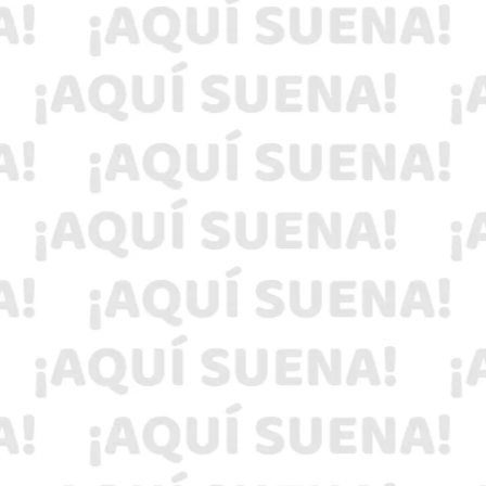
Participa con nosotros y GANA una comida
para 4 de «El Ancla Mariscos»