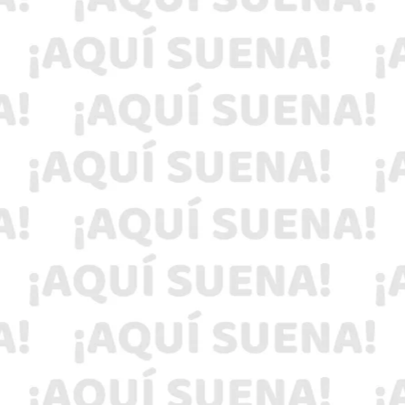
Participa y consciente a tu pareja, este 14 de
Febrero con Los Enamorados De La KeBuena
La KeBuena Hidalgo invita a todos los niños y
niñas del Valle del Mezquital a participar en la