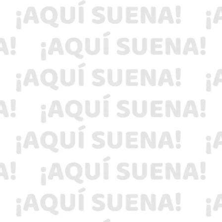
FESTIVAL DE TRÍOS
Escucha este esperado festival el miércoles 28
de Junio del 2023 en el Jardín Principal,
Ixmiquilpan Hidalgo