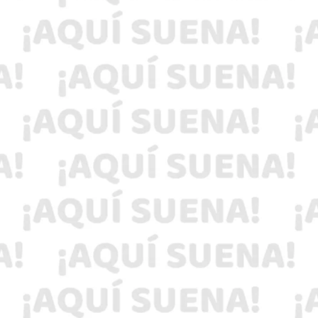
Más de 23 mil 358 viviendas fueron censadas
tras las lluvias extraordinarias de octubre de
2025