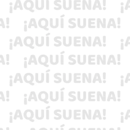
La Comisión Técnica mantiene abierta la
investigación sobre los resultados atípicos del