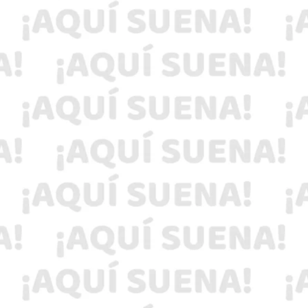
La investigación de la Fiscalía General de la
República involucra a 25 objetivos y continúa
abierta.