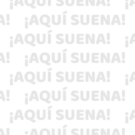
la ausencia del parásito Cyclospora
cayetanensis y de coliformes fecales; Cofepris,
Senasica y la Secretaría de Salud validaron los
procesos de inocuidad de la empresa.