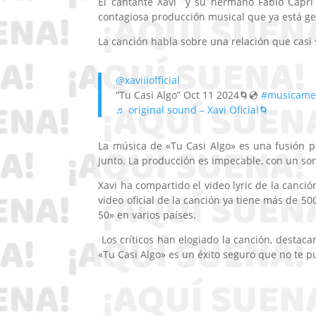
El cantante Xavi y su hermano Fabio Capri
contagiosa producción musical que ya está ge
La canción habla sobre una relación que casi 
@xaviiiofficial
“Tu Casi Algo” Oct 11 2024🌀💿
#musicame
♬ original sound – Xavi Oficial🌀
La música de «Tu Casi Algo» es una fusión pe
junto. La producción es impecable, con un so
Xavi ha compartido el video lyric de la canci
video oficial de la canción ya tiene más de 500
50» en varios países.
Los críticos han elogiado la canción, destac
«Tu Casi Algo» es un éxito seguro que no te 