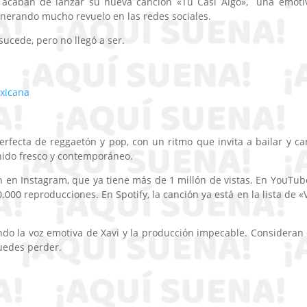
 acaban de lanzar su nueva canción «Tu Casi Algo», una emoti
nerando mucho revuelo en las redes sociales.
sucede, pero no llegó a ser.
xicana
rfecta de reggaetón y pop, con un ritmo que invita a bailar y ca
nido fresco y contemporáneo.
ón en Instagram, que ya tiene más de 1 millón de vistas. En YouTube
.000 reproducciones. En Spotify, la canción ya está en la lista de «V
ando la voz emotiva de Xavi y la producción impecable. Consideran
puedes perder.