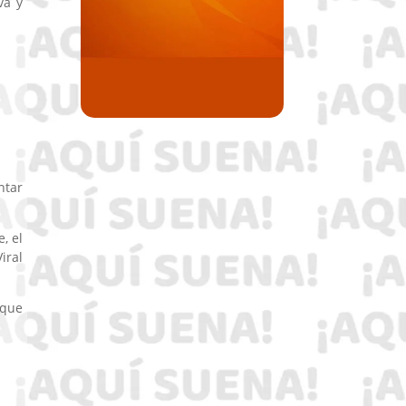
va y
ntar
, el
iral
 que