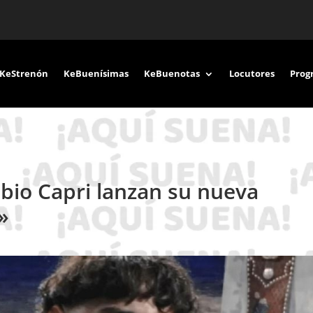
KeStrenón
KeBuenísimas
KeBuenotas
Locutores
Prog
bio Capri lanzan su nueva
»