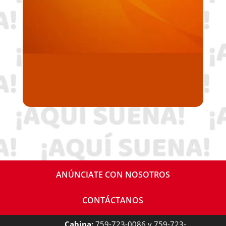
ANÚNCIATE CON NOSOTROS
CONTÁCTANOS
Cabina:
759-723-0086 y 759-723-