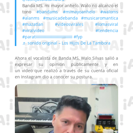
Banda MS, mi mayor anhelo. Walo no alcanzo el
tono
#bandams
#mimayoanhelo
#waloms
#alanms
#musicadebanda
#musicaromantica
#mazatlan
#videosvirales
#lomasviral
#viralvideo
#tendencia
#paratiiiiiiiiiiiiiiiiiiiiiiiiiiiiiii
#fyp
♬ sonido original – Los Hijos De La Tambora
Ahora el vocalista de Banda MS, Walo Silvas
salió a
expresar su opinión públicamente y en
un video
que realizó a través de su cuenta oficial
en Instagram
dio a conocer su postura.