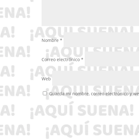
Nombre
*
Correo electrónico
*
Web
Guarda mi nombre, correo electrónico y w