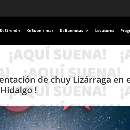
KeStrenón
KeBuenísimas
KeBuenotas
Locutores
Prog
sentación de chuy Lizárraga en e
Hidalgo !