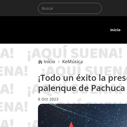
Inicio
Inicio
KeMúsica

5
¡Todo un éxito la pre
palenque de Pachuca 
8 Oct 2023