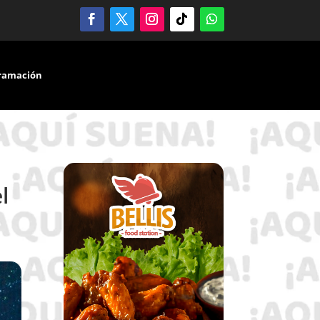
ramación
l