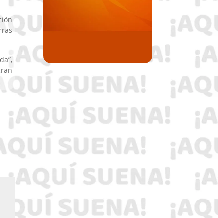
ción
rras
da”,
gran