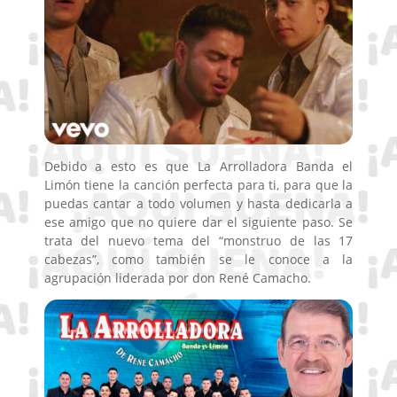
Debido a esto es que La Arrolladora Banda el
Limón tiene la canción perfecta para ti, para que la
puedas cantar a todo volumen y hasta dedicarla a
ese amigo que no quiere dar el siguiente paso. Se
trata del nuevo tema del “monstruo de las 17
cabezas”, como también se le conoce a la
agrupación liderada por don René Camacho.