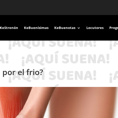
KeStrenón
KeBuenísimas
KeBuenotas
Locutores
Prog
por el frio?