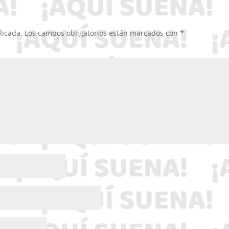
licada.
Los campos obligatorios están marcados con
*