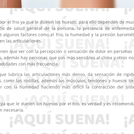
r el frio ya que le duelen los huesos, para ello dependen de mu
tado de salud general de la persona, la presencia de enfermed
e algunos factores como el frío, la humedad y la presión baromét
en las articulaciones.
ienen que ver con la percepción o sensación de dolor en personas
s, además hay personas que son más sensibles al clima y otros no,
odidades con más frecuencia.
que lubrica las articulaciones más denso, da sensación de rigid
s, como las rodillas, además los músculos, tendones y huesos ti
ar con la humedad haciendo más difícil la contracción del sis
iga que le duelen los huesos por el frío, es verdad y es recomend
n necesaria.