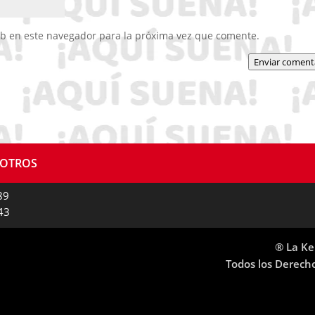
eb en este navegador para la próxima vez que comente.
Enviar coment
SOTROS
89
43
® La Ke
Todos los Derech