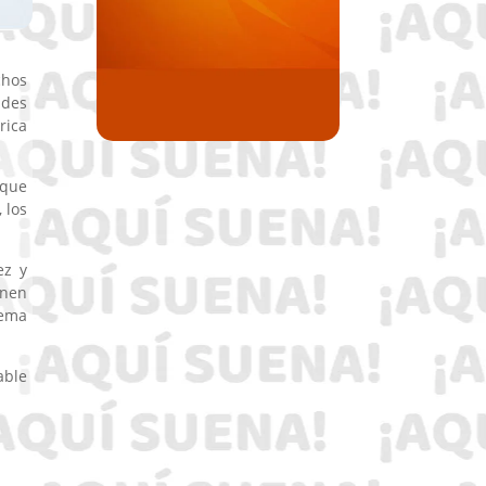
chos
ades
rica
 que
 los
ez y
enen
tema
able