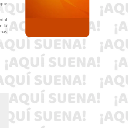
 que
ntal
n la
emas