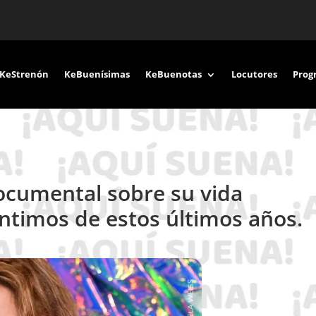
KeStrenón
KeBuenísimas
KeBuenotas
Locutores
Prog
ocumental sobre su vida
ntimos de estos últimos años.