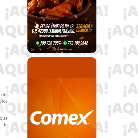
 del
dios
 que
o de