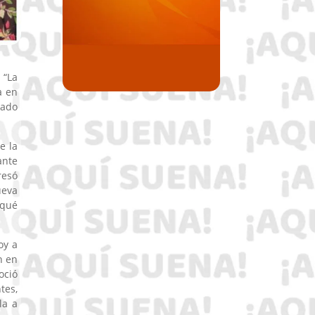
 “La
a en
rado
e la
ante
resó
ueva
 qué
oy a
n en
oció
tes,
la a