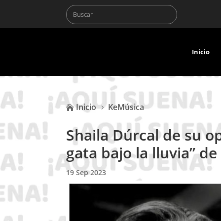
Inicio
Inicio
KeMúsica

5
Shaila Dúrcal de su op
gata bajo la lluvia” d
19 Sep 2023