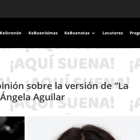
KeStrenón
KeBuenísimas
KeBuenotas
Locutores
Prog
inión sobre la versión de “La
e Ángela Aguilar