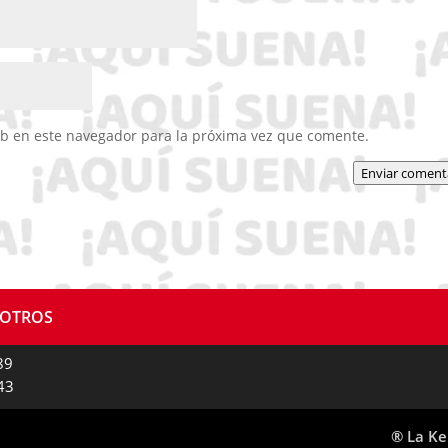
eb en este navegador para la próxima vez que comente.
Enviar coment
SOTROS
89
43
® La Ke