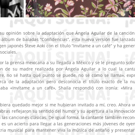
 su opinión sobre la adaptación que Ángela Aguilar de la canción
so álbum de baladas “Confidencias”, esta nueva versión fue lanzad
en japonés Steve Aoki con el título “Invítame a un café” y ha gene
sociales.
r la prensa mexicana a su llegada a México y se le pregunto sobr
ón de su madre realizada por Ángela Aguilar a lo cual la cant
re, no sé hasta qué punto se puede, no sé cómo se llama», exp
rca de la adaptación pero desconocía el título exacto de la n
aba «Invítame a un café», Shaila respondió con ironía: «Mira
biera quedado mejor si me hubieran invitado a mí, creo. Ahora v
abras reflejaron su sentido del humor y su apertura a la innovació
a las canciones clásicas. De igual forma, la cantante también recon
es un acierto para llegar a las generaciones más jóvenes de oyen
tria musical para mantener viva la música de antaño y presentar