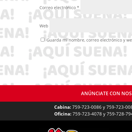
Correo electrónico
*
Web
Guarda mi nombre, correo electrónico y w
ANÚNCIATE CON NO
Cabina:
759-723-0086 y 759-723-00
Oficina:
759-723-4078 y 759-728-79