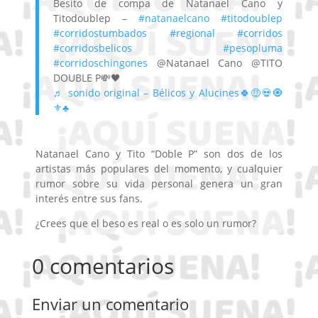
Besito de compa de Natanael Cano y
Titodoublep –
#natanaelcano
#titodoublep
#corridostumbados
#regional
#corridos
#corridosbelicos
#pesopluma
#corridoschingones
@Natanael Cano @TITO
DOUBLE P💸🖤
♬ sonido original – Bélicos y Alucines🍀🤑💀🧿
⚜️♣️
Natanael Cano y Tito “Doble P” son dos de los
artistas más populares del momento, y cualquier
rumor sobre su vida personal genera un gran
interés entre sus fans.
¿Crees que el beso es real o es solo un rumor?
0 comentarios
Enviar un comentario