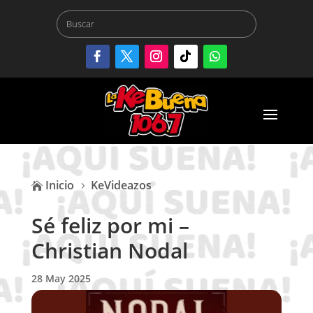
Inicio
KeVideazos

5
Sé feliz por mi –
Christian Nodal
28 May 2025