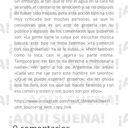
Sin embargo, al fan que le tiro el agua en la cara no
se enojó, al contrario se emocionó y se rio después
de haber sido mojado, pero esta acción tipo ha sido
muy criticada por muchas personas, ya que lo
consideran que es un acto de grosería con su
público y algunos de los comentarios que pusieron
son: «La gente tiene la culpa por escuchar música
basura, este tipo no tiene talento»; «Ya comenzó
con sus groserías? Ya se le subió…»; «Pero también
como lo toca, casi le agarra su parte íntima.
Tampoco por ser fan te da derecho a m@nosear a
nadie»; «Ah pero a los de Argentina los ama»;
«Cada vez me cae pero este hombre sin talento»;
«¿Qué se puede esperar? grosero»; «Se les olvida
que los fans son los que los hacen famosos y con
eso comen y visten y son quien son por ellos».
https://www.instagram.com/reel/C2MHwNFOIwF/?
utm_source=ig_web_copy_link