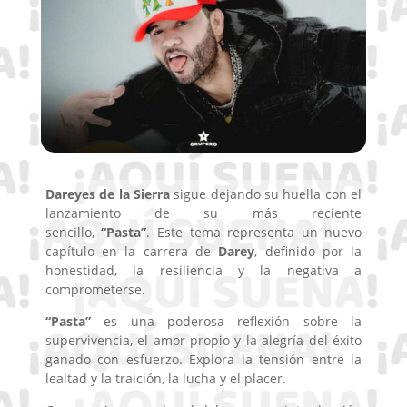
Dareyes
de
la
Sierra
sigue dejando su huella con el
lanzamiento de su más reciente
sencillo,
“Pasta”
. Este tema representa un nuevo
capítulo en la carrera de
Darey
, definido por la
honestidad, la resiliencia y la negativa a
comprometerse.
“Pasta”
es una poderosa reflexión sobre la
supervivencia, el amor propio y la alegría del éxito
ganado con esfuerzo. Explora la tensión entre la
lealtad y la traición, la lucha y el placer.