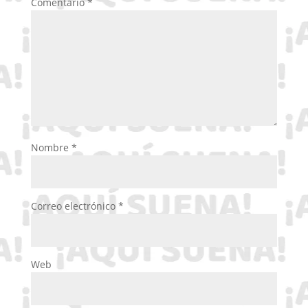
Comentario
*
Nombre
*
Correo electrónico
*
Web