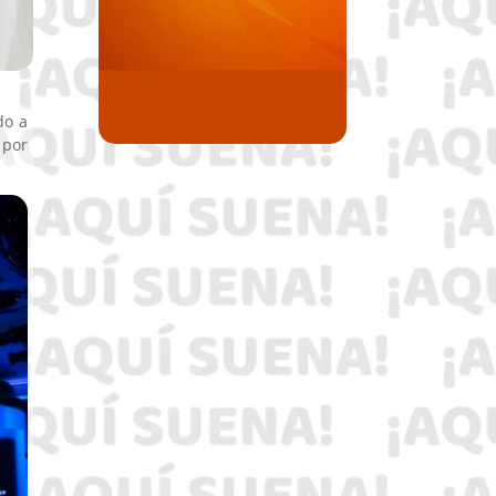
do a
 por