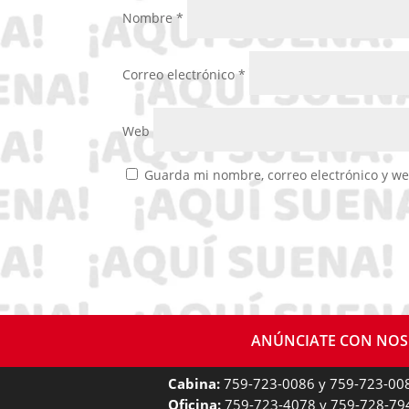
Nombre
*
Correo electrónico
*
Web
Guarda mi nombre, correo electrónico y w
ANÚNCIATE CON NO
Cabina:
759-723-0086 y 759-723-00
Oficina:
759-723-4078 y 759-728-79