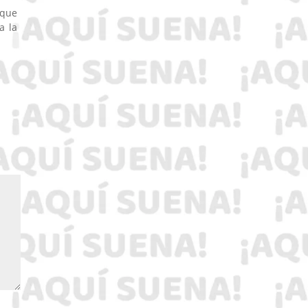
 que
a la