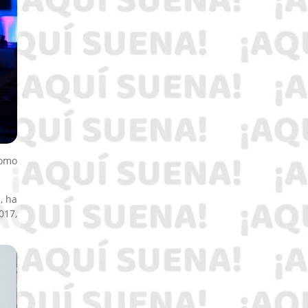
como
, ha
017,