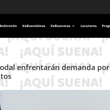
KeStrenón
KeBuenísimas
KeBuenotas
Locutores
Prog
Nodal enfrentarán demanda por
atos