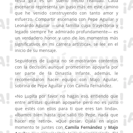
«Esta gira es un sueño hecho realidad. Cada
escenario representa un paso más en este camino
que he venido construyendo con tanto amor y
esfuerzo. Compartir escenario con Pepe Aguilar y
Leonardo Aguilar —una familia cuya trayectoria y
legado siempre he admirado profundamente— es
un verdadero honor y uno de los momentos más
significativos en mi carrera artística», se lee en el
inicio de su mensaje.
Seguidores de Lupita no se mostraron contentos
con la decisión, aunque prometieron apoyarla por
ser parte de la Dinastía Infante, además, le
recomendaron hacer equipo con Majo Aguilar,
sobrina de Pepe Aguilar y con Camila Fernández.
«No Lupita por favor no hagas eso, entiendo que
entre artistas quieran apoyarse pero no es justo
que estés con ellos para ti que eres tan linda».
«Íbamos bien hasta que salió tío Pepe, nada que
hacer me retiro». «Que pesar. Ojalá en algún
momento te juntes con
Camila Fernández
y
Majo