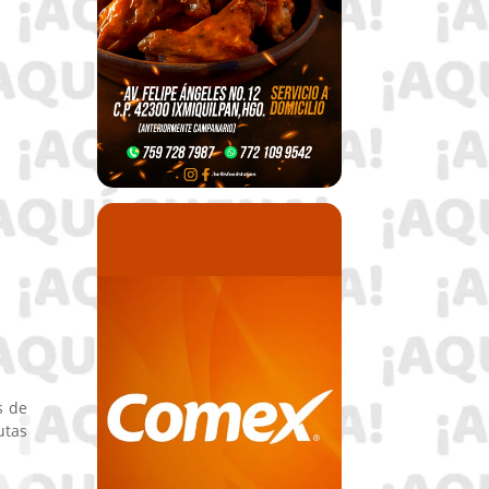
s de
utas