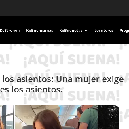
KeStrenón
KeBuenísimas
KeBuenotas
Locutores
Prog
 los asientos: Una mujer exige
s los asientos.