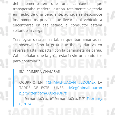
del momento en que una camioneta, que
transportaba madera, estaba totalmente volteada
en medio de una pendiente, aunque se desconoce
los momentos previos que llevaron al vehículo a
encontrarse en ese estado, el conductor estaba
soltando la carga.
Tras lograr desatar las tablas que iban amarradas,
se observa cómo la grúa que iba ayudar va en
reversa hasta impactar con la camioneta de carga.
Cabe señalar que la grúa estaría sin un conductor
para controlarla.
‼️MI PRIMERA CHAMBA‼️
OCURRIÓ EN
#CHIMALHUACÁN
#EDOMEX
LA
TARDE DE ESTE LUNES.
@SegChimalhuacan
pic.twitter.com/6Q3oPjQF7z
— FernandoCruz (@FernandoCruzFr7)
February
6, 2024