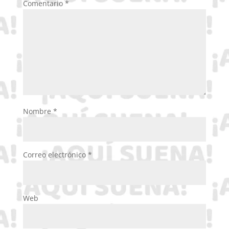
Comentario
*
Nombre
*
Correo electrónico
*
Web