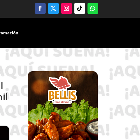
ramación
l
il