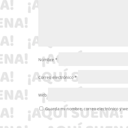
Nombre
*
Correo electrónico
*
Web
Guarda mi nombre, correo electrónico y w