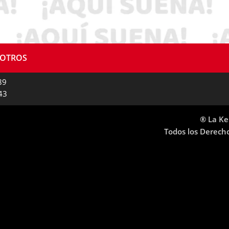
SOTROS
89
43
® La Ke
Todos los Derech