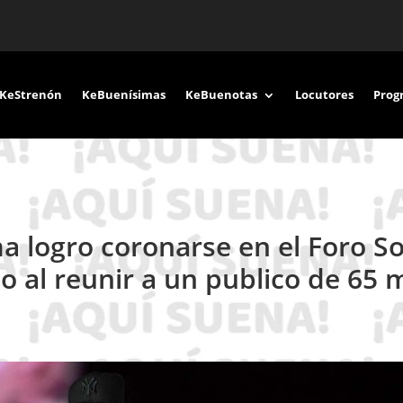
KeStrenón
KeBuenísimas
KeBuenotas
Locutores
Prog
ma logro coronarse en el Foro So
o al reunir a un publico de 65 m