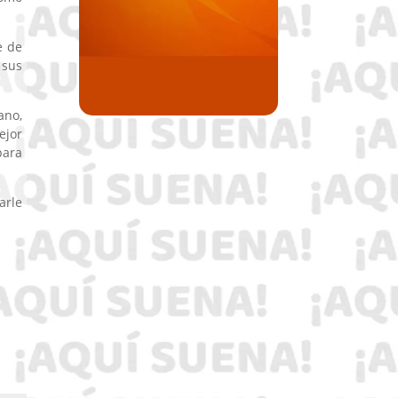
e de
 sus
ano,
ejor
para
arle