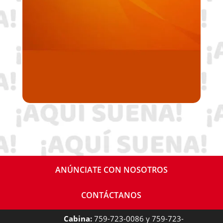
ANÚNCIATE CON NOSOTROS
CONTÁCTANOS
Cabina:
759-723-0086 y 759-723-