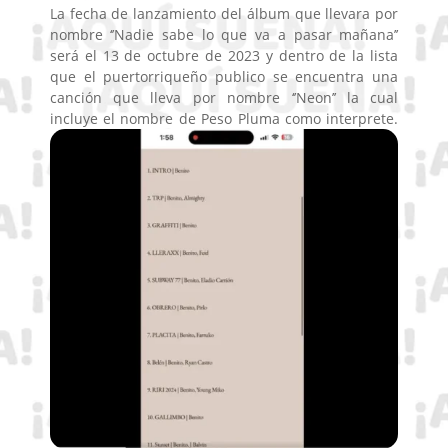
La fecha de lanzamiento del álbum que llevara por
nombre ‘’Nadie sabe lo que va a pasar mañana’’
será el 13 de octubre de 2023 y dentro de la lista
que el puertorriqueño publico se encuentra una
canción que lleva por nombre ‘’Neon’’ la cual
incluye el nombre de Peso Pluma como interprete.