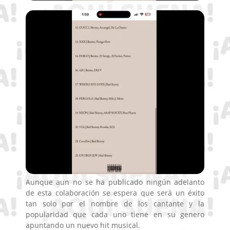
Aunque aun no se ha publicado ningún adelanto
de esta colaboración se espera que será un éxito
tan solo por el nombre de los cantante y la
popularidad que cada uno tiene en su genero
apuntando un nuevo hit musical.