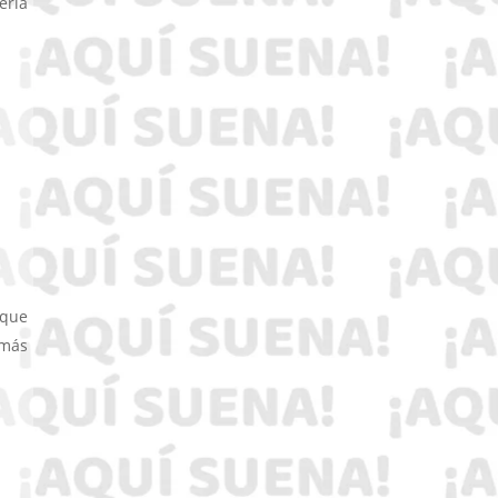
ería
 que
 más