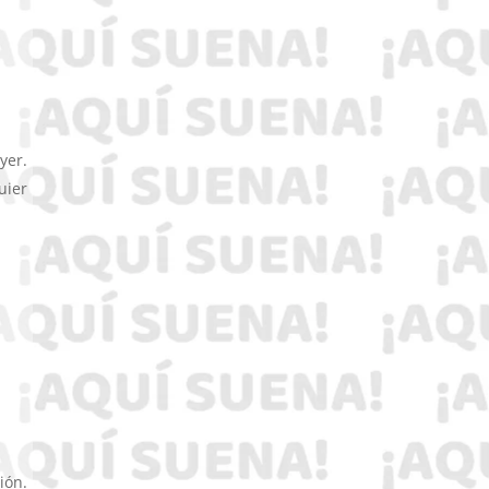
yer.
uier
ión.