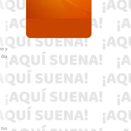
no y
 día
 tus