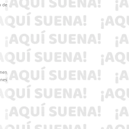
o de
inen
enes