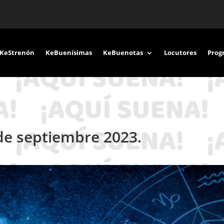
KeStrenón
KeBuenísimas
KeBuenotas
Locutores
Prog
de septiembre 2023.