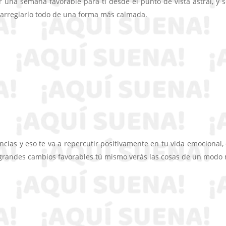
una semana favorable para ti desde el punto de vista astral, y s
 arreglarlo todo de una forma más calmada.
ncias y eso te va a repercutir positivamente en tu vida emocional,
a grandes cambios favorables tú mismo verás las cosas de un modo