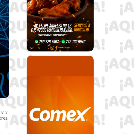
oy y
ores