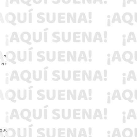
e en
rece
 que