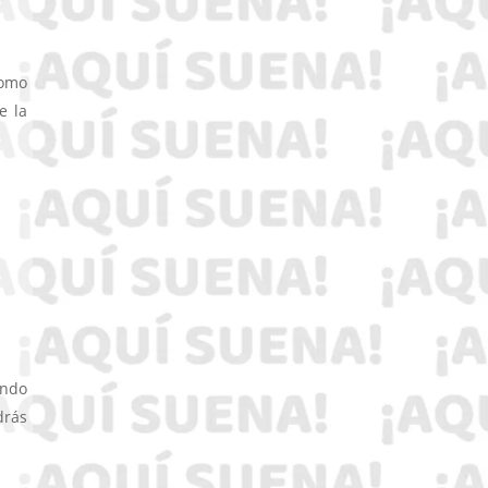
como
e la
ando
drás