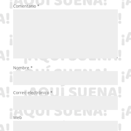
Comentario
*
Nombre
*
Correo electrónico
*
Web