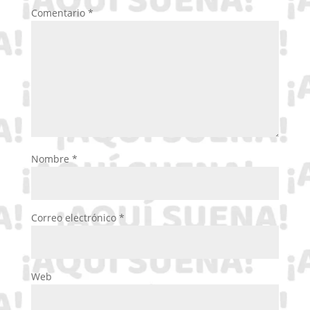
Comentario
*
Nombre
*
Correo electrónico
*
Web