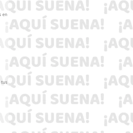
s en
 tus