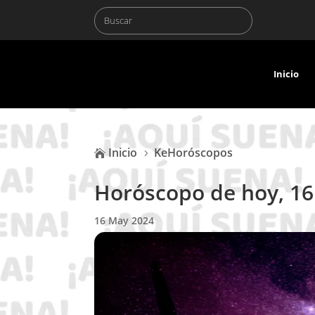
Inicio
Inicio
KeHoróscopos

5
Horóscopo de hoy, 16
16 May 2024