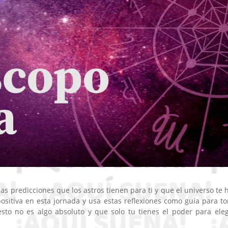
 predicciones que los astros tienen para ti y que el universo te 
 positiva en esta jornada y usa estas reflexiones como guía para t
sto no es algo absoluto y que solo tu tienes el poder para eleg