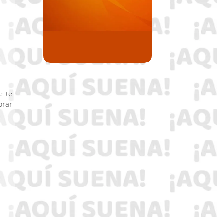
e te
orar