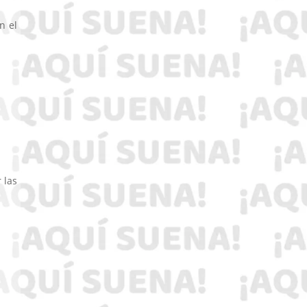
n el
 las