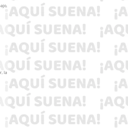
ajo,
, la