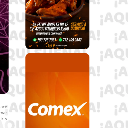
hace
omar
ir y