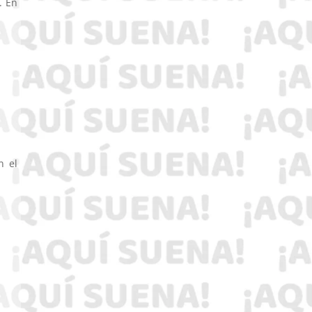
. En
n el