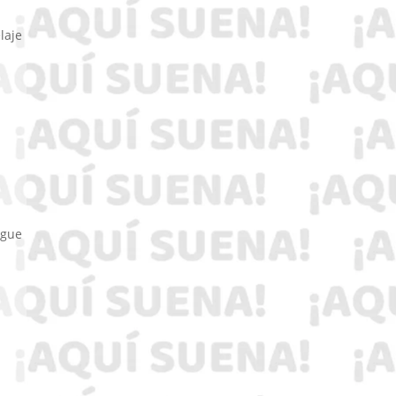
laje
igue