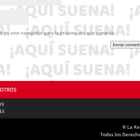
eb en este navegador para la próxima vez que comente.
Enviar coment
SOTROS
89
43
® La Ke
Todos los Derech