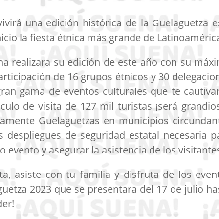
ivirá una edición histórica de la Guelaguetza e
nicio la fiesta étnica más grande de Latinoaméric
na realizara su edición de este año con su máx
articipación de 16 grupos étnicos y 30 delegacio
gran gama de eventos culturales que te cautiva
lo de visita de 127 mil turistas ¡será grandios
eamente Guelaguetzas en municipios circundan
 despliegues de seguridad estatal necesaria p
o evento y asegurar la asistencia de los visitante
a, asiste con tu familia y disfruta de los even
guetza 2023 que se presentara del 17 de julio ha
der!