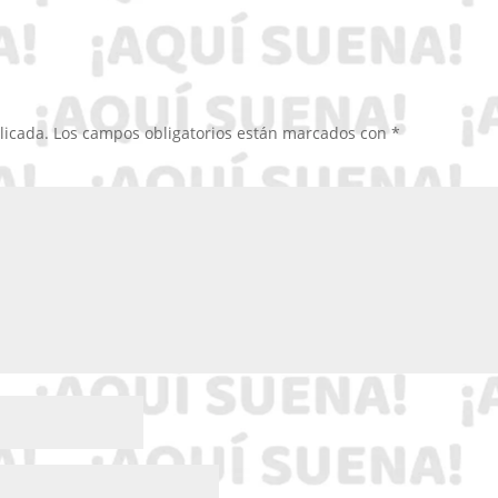
licada.
Los campos obligatorios están marcados con
*