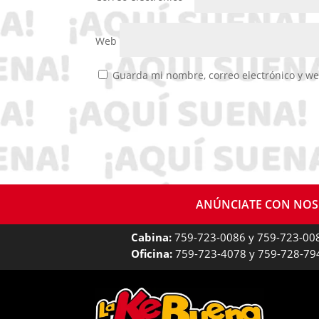
Web
Guarda mi nombre, correo electrónico y w
ANÚNCIATE CON NO
Cabina:
759-723-0086 y 759-723-00
Oficina:
759-723-4078 y 759-728-79