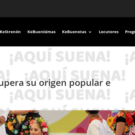
KeStrenón
KeBuenísimas
KeBuenotas
Locutores
Prog
upera su origen popular e