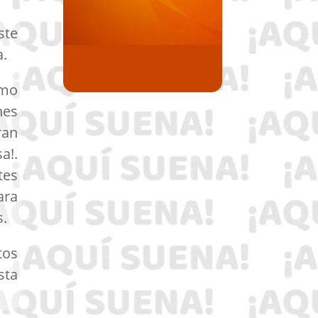
ste
a.
imo
nes
ran
a!.
tes
ara
s.
tos
sta