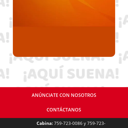
ANÚNCIATE CON NOSOTROS
CONTÁCTANOS
Cabina:
759-723-0086 y 759-723-