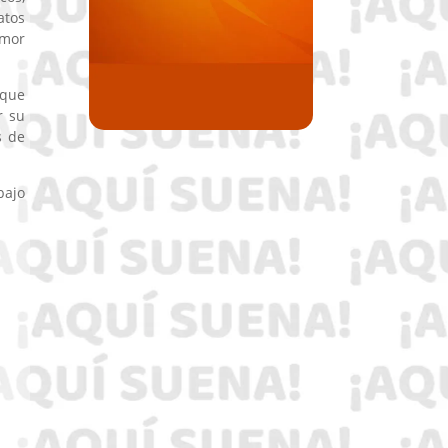
atos
umor
 que
r su
s de
bajo