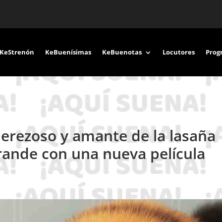
KeStrenón
KeBuenísimas
KeBuenotas
Locutores
Prog
perezoso y amante de la lasaña
 grande con una nueva película