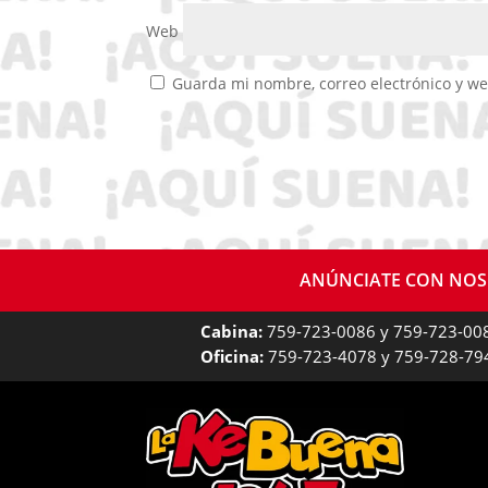
Web
Guarda mi nombre, correo electrónico y w
ANÚNCIATE CON NO
Cabina:
759-723-0086 y 759-723-00
Oficina:
759-723-4078 y 759-728-79