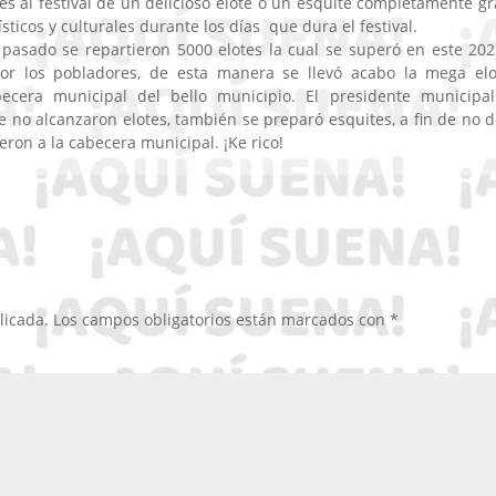
tes al festival de un delicioso elote o un esquite completamente gra
ticos y culturales durante los días que dura el festival.
 pasado se repartieron 5000 elotes la cual se superó en este 202
or los pobladores, de esta manera se llevó acabo la mega elo
cera municipal del bello municipio. El presidente municipa
 no alcanzaron elotes, también se preparó esquites, a fin de no d
ieron a la cabecera municipal. ¡Ke rico!
licada.
Los campos obligatorios están marcados con
*