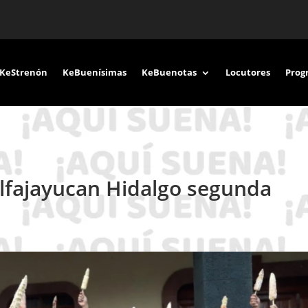
KeStrenón
KeBuenísimas
KeBuenotas
Locutores
Prog
 Alfajayucan Hidalgo segunda