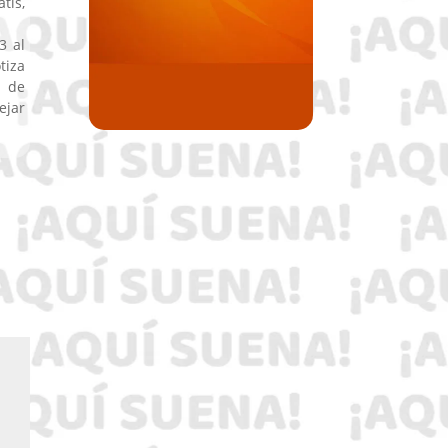
tis,
3 al
tiza
l de
ejar