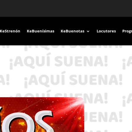
KeStrenón
KeBuenísimas
KeBuenotas
Locutores
Prog