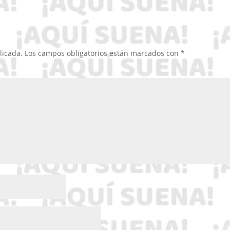
licada.
Los campos obligatorios están marcados con
*