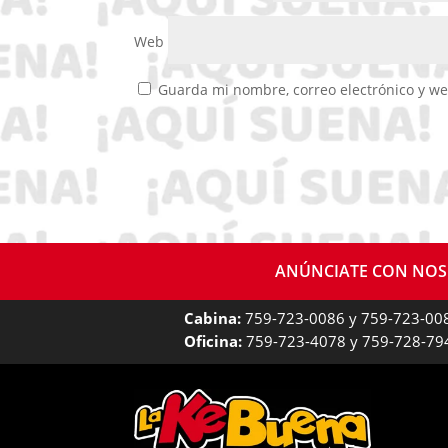
Web
Guarda mi nombre, correo electrónico y w
ANÚNCIATE CON NO
Cabina:
759-723-0086 y 759-723-00
Oficina:
759-723-4078 y 759-728-79