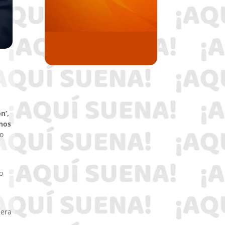
n’,
anos
zo
o
 era