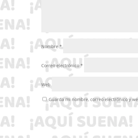
Nombre
*
Correo electrónico
*
Web
Guarda mi nombre, correo electrónico y w