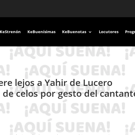
KeStrenón
KeBuenísimas
KeBuenotas
Locutores
Prog
re lejos a Yahir de Lucero
 de celos por gesto del cantant