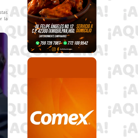
stas
r la