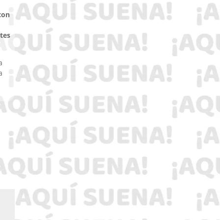
 con
ntes
a
a