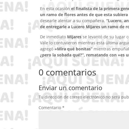
En esta ocasión
el finalista de la primera ge
un ramo de flores antes de que esta subiera 
desearle alentar a su compañera.
“Lucero, an
de entregarle a Lucero Mijares un ramo de r
De inmediato
Mijares
se levantó de su lugar c
Vale lo contuvieron mientras esta última ar
agregó
»Mira qué bonitas’’
mientras empuñab
¿pero la sobada qué?’’, rematando con »es u
0 comentarios
Enviar un comentario
Tu dirección de correo electrónico no será pub
Comentario
*