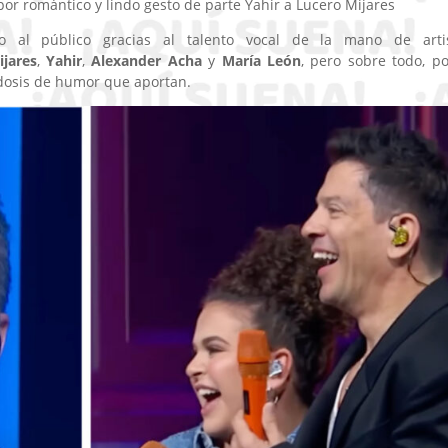
 por romántico y lindo gesto de parte Yahir a Lucero Mijares
 al público gracias al talento vocal de la mano de arti
jares
,
Yahir
,
Alexander Acha
y
María León
, pero sobre todo, po
 dosis de humor que aportan.