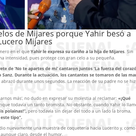
elos de Mijares porque Yahir besó a
Lucero Mijares
imero en el que
Yahir le expresa su cariño a la hija de Mijares
. Sin
ma intensidad, pues protege con gran celo a su pequeña.
rete de ‘No te apartes de mí’ cantaron juntos ‘La fuerza del corazó
Sanz. Durante la actuación, los cantantes se tomaron de las m
a abrazó durante unos segundos. La reacción de su padre no se hi
marnos más’, no dudo en expresar su molestia al reclamar:
«¡Qué
unque todavía un tanto bromista. No obstante, cuando Yahir lo llam
is polainas!”,
pero todavía sin dejar del todo a un lado la broma,
ste tipo’’.
’ dio nuevamente una muestra de coquetería hacia Lucerito y, como
, aunque claro, desde el humor.