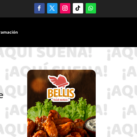
ramación
e