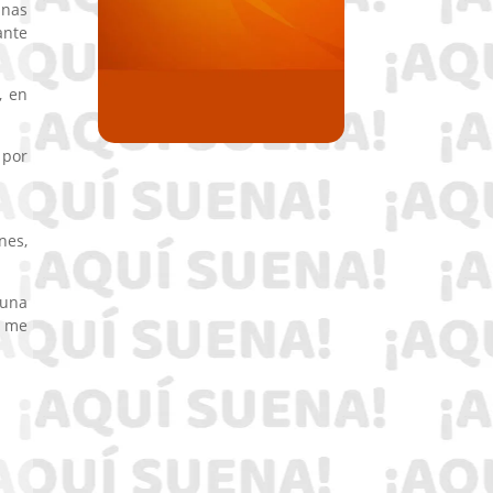
unas
ante
, en
 por
nes,
 una
, me