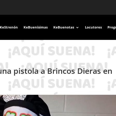
KeStrenón
KeBuenísimas
KeBuenotas
Locutores
Prog
una pistola a Brincos Dieras en