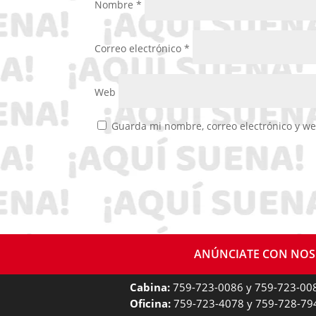
Nombre
*
Correo electrónico
*
Web
Guarda mi nombre, correo electrónico y w
ANÚNCIATE CON NO
Cabina:
759-723-0086 y 759-723-00
Oficina:
759-723-4078 y 759-728-79