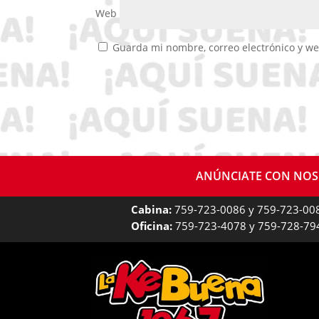
Web
Guarda mi nombre, correo electrónico y w
ANÚNCIATE CON NO
Cabina:
759-723-0086 y 759-723-00
Oficina:
759-723-4078 y 759-728-79