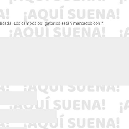
licada.
Los campos obligatorios están marcados con
*