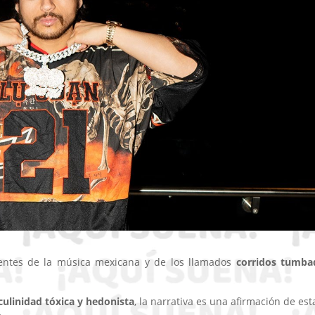
yentes de la música mexicana y de los llamados
corridos tumba
ulinidad tóxica y hedonista
, la narrativa es una afirmación de est