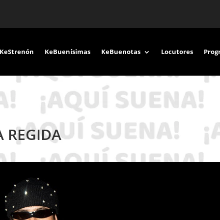
KeStrenón
KeBuenísimas
KeBuenotas
Locutores
Prog
A REGIDA