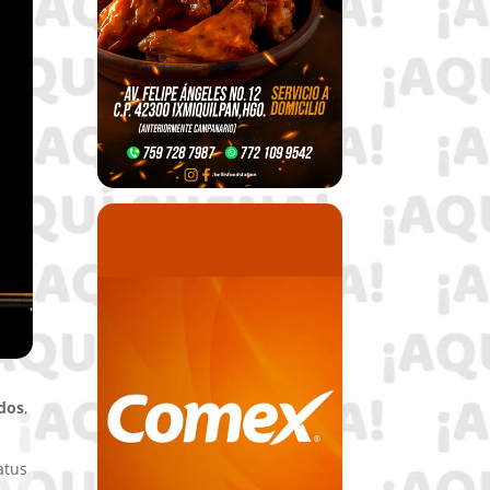
dos
,
atus