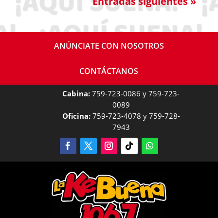
Entradas siguientes »
ANÚNCIATE CON NOSOTROS
CONTÁCTANOS
Cabina:
759-723-0086 y 759-723-
0089
Oficina:
759-723-4078 y 759-728-
7943