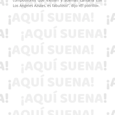
compositores que existen y además cantarla con
Los Ángeles Azules, es fabuloso!”, dijo «El potrillo».