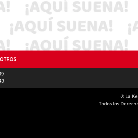
SOTROS
89
43
® La Ke
Todos los Derech