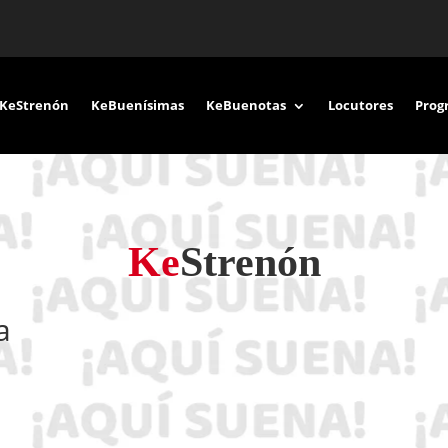
KeStrenón
KeBuenísimas
KeBuenotas
Locutores
Prog
Ke
Strenón
a