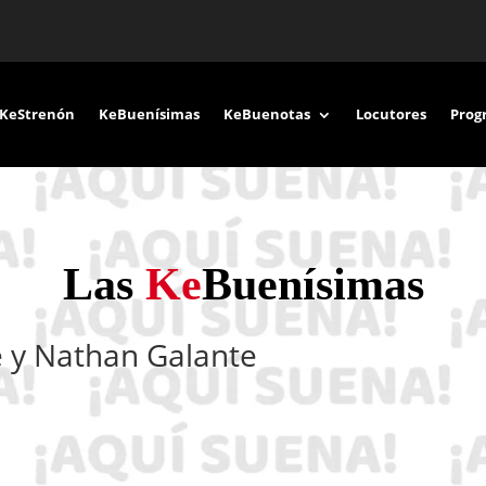
KeStrenón
KeBuenísimas
KeBuenotas
Locutores
Prog
Las
Ke
Buenísimas
e y Nathan Galante