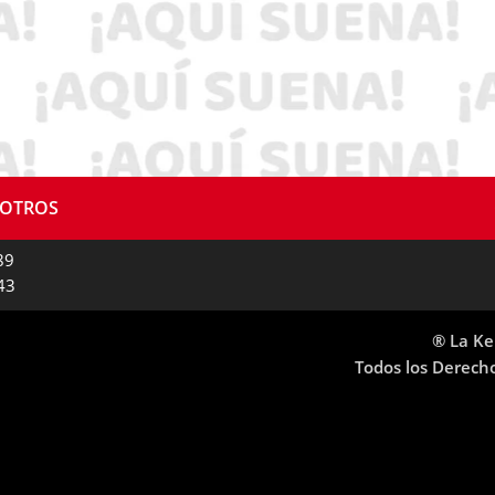
SOTROS
89
43
® La Ke
Todos los Derech