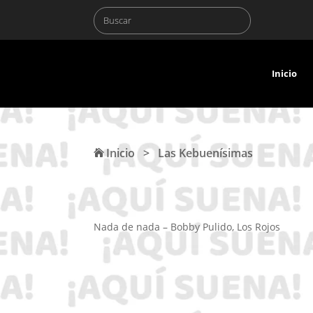
Inicio
Inicio
>
Las Kebuenísimas
Nada de nada – Bobby Pulido, Los Rojos