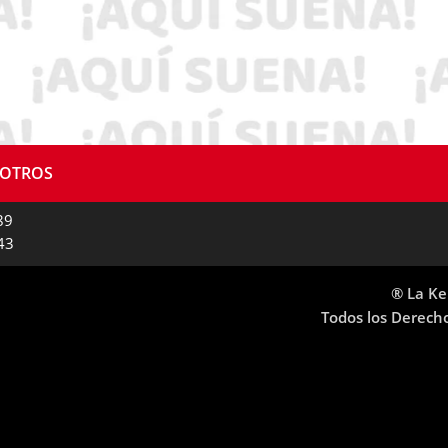
SOTROS
89
43
® La Ke
Todos los Derech