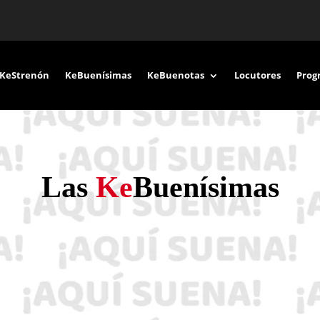
KeStrenón
KeBuenísimas
KeBuenotas
Locutores
Prog
Las
Ke
Buenísimas