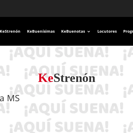
KeStrenón
KeBuenísimas
KeBuenotas
Locutores
Prog
Ke
Strenón
da MS