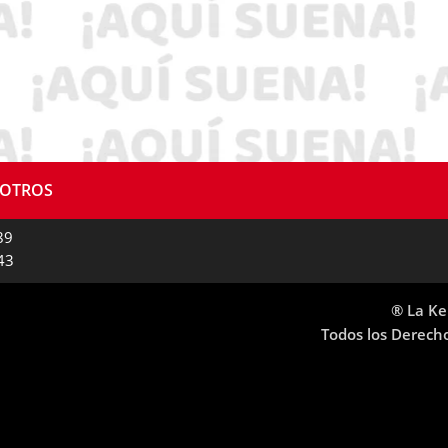
SOTROS
89
43
® La Ke
Todos los Derech