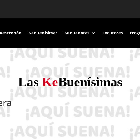
KeStrenón
KeBuenísimas
KeBuenotas
Locutores
Prog
Las
Ke
Buenísimas
era