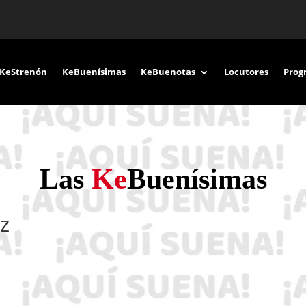
KeStrenón
KeBuenísimas
KeBuenotas
Locutores
Prog
Las
Ke
Buenísimas
ez