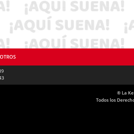
SOTROS
89
43
® La Ke
Todos los Derech