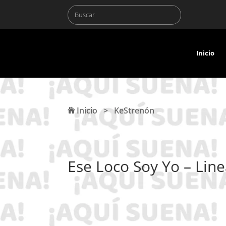
Inicio
Inicio
>
KeStrenón
Ese Loco Soy Yo – Lin