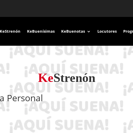
KeStrenón
KeBuenísimas
KeBuenotas
Locutores
Prog
Ke
Strenón
ea Personal