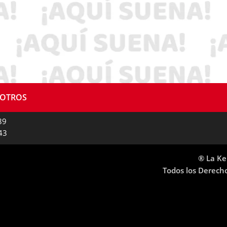
SOTROS
89
43
® La Ke
Todos los Derech