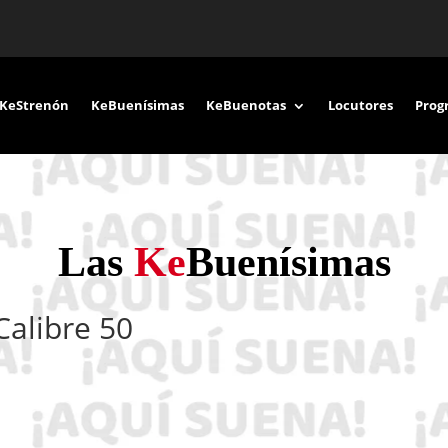
KeStrenón
KeBuenísimas
KeBuenotas
Locutores
Prog
Las
Ke
Buenísimas
Calibre 50