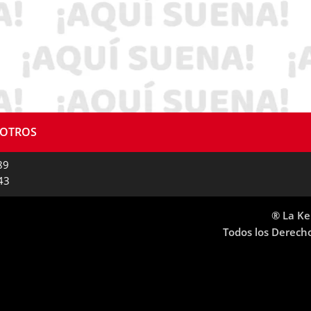
SOTROS
89
43
® La Ke
Todos los Derech