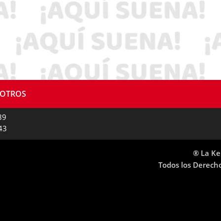
SOTROS
89
43
® La Ke
Todos los Derech