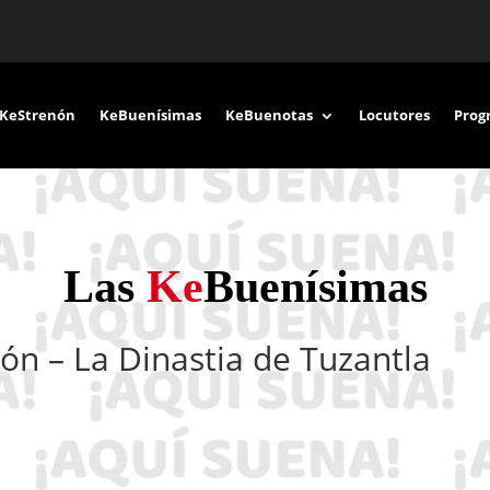
KeStrenón
KeBuenísimas
KeBuenotas
Locutores
Prog
Las
Ke
Buenísimas
ón – La Dinastia de Tuzantla