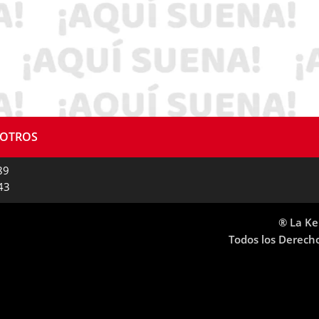
SOTROS
89
43
® La Ke
Todos los Derech