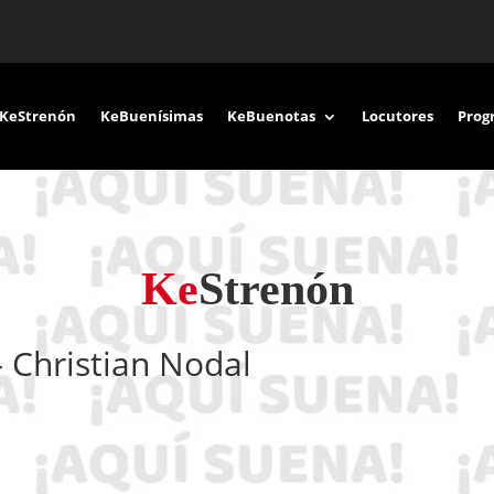
KeStrenón
KeBuenísimas
KeBuenotas
Locutores
Prog
Ke
Strenón
– Christian Nodal